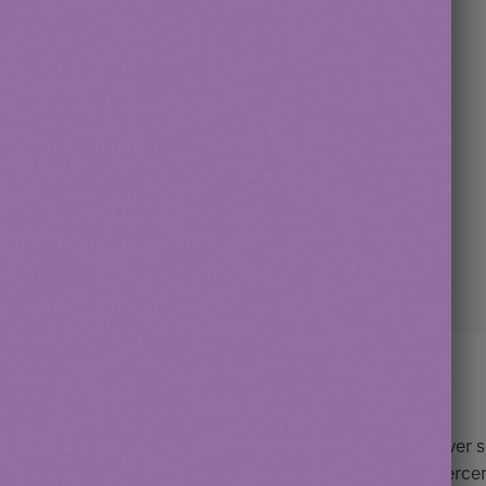
Description
Informations complémentaires
mode
pour apprendre à votre
petit compagnon
à se laver s
rdonner
ses plumes. Votre chat pourra également s’exercer