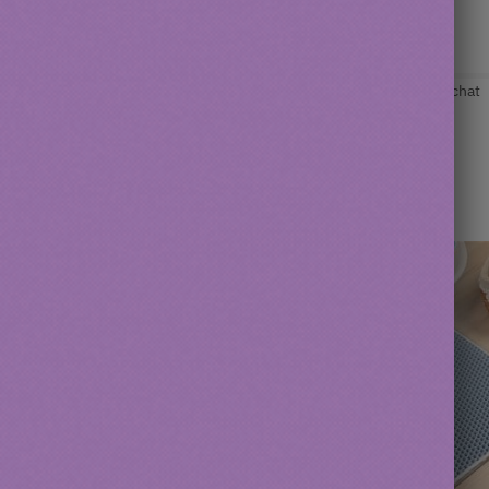
UGS :
1005002827800563
Catégories :
Brosse chat
,
Toilette chat