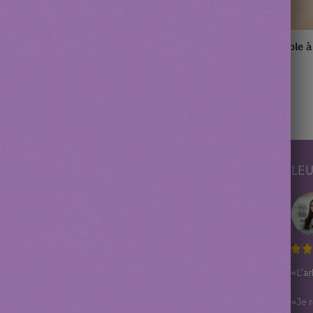
let coupe-griffe pour chat en
Tapis de litière imperméable 
oxydable
couche pour chat
30.90
€
–
60.90
€
S
INFORMATIONS
LEU
Mon Compte
Suivre ma commande
Blog
s
F.A.Q / Contact
at
«L’ar
Politique de remboursement et de
retours
«Je 
Conditions Générales de Ventes