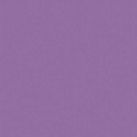
+6000 commandes livrées
R
Accueil
Accessoires
Couchages
Goodi
Accueil
Toilette chat
Brosse chat pour entrainement
/
/