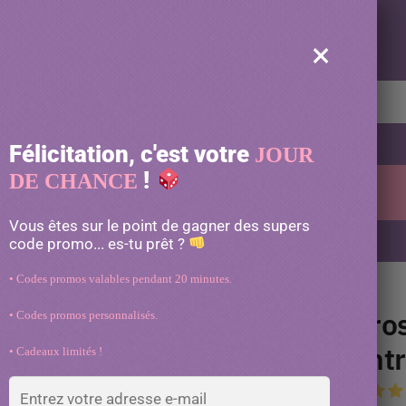
Le bonheur de votre chat expédié gratuitement
×
echerche
Félicitation, c'est votre
JOUR
!
DE CHANCE
es
Jeux
Transport
Toilette
Vêtement
Vous êtes sur le point de gagner des supers
-10% avec le code « MATOU10 »
code promo... es-tu prêt ?
• Codes promos valables pendant 20 minutes.
Bro
• Codes promos personnalisés.
ent
• Cadeaux limités !