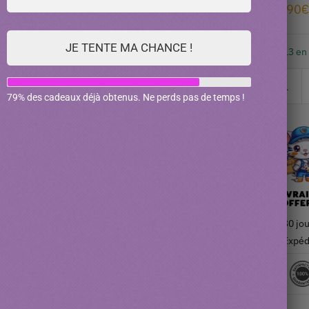
74.90
€
JE TENTE MA CHANCE !
13 en
79% des cadeaux déjà obtenus. Ne perds pas de temps !
30 jou
Expéd