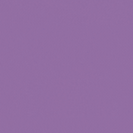
Brosse de nettoyage de poils violet
Set comp
pour chat
acier in
34.90
€
16.90
€
NOS COLLECTION
Vêtement pour chat
Sac à dos chat
Couchages pour chat
Boutique Chat. Découvrez nos
accessoires & jouets pour votre chat.
Déguisement pour ch
Bonnet chat
Contactez-nous
Collier gps chat