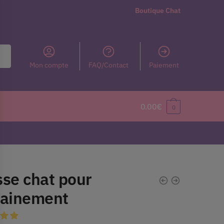
Boutique Chat
Mon compte
FAQ/Contact
Paiement
0.00
€
0
sse chat pour
rainement