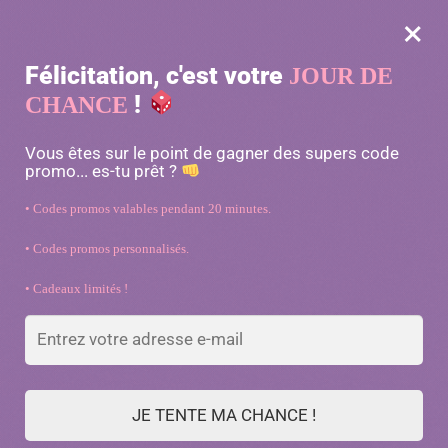
×
MENU
0
Félicitation, c'est votre
JOUR DE
-10% avec le code « MATOU10 »
!
CHANCE
Accueil
/
Transport chat
/
Caisse de transport en voiture 2 en 1 pour chat
Vous êtes sur le point de gagner des supers code
promo... es-tu prêt ?
• Codes promos valables pendant 20 minutes.
• Codes promos personnalisés.
• Cadeaux limités !
JE TENTE MA CHANCE !