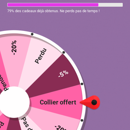
79% des cadeaux déjà obtenus. Ne perds pas de temps !
-20%
ratuit
Perdu
Caisse de transport en voiture 2 en 1
-5%
pour chat
54.90
€
Collier offert
Ajouter au panier
-20%