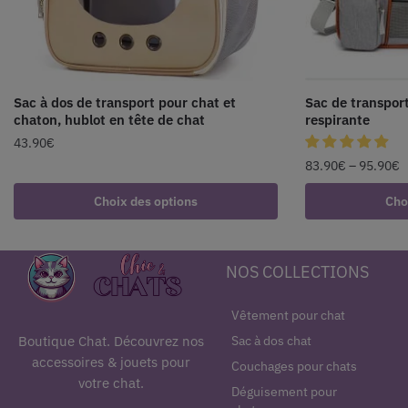
Sac à dos de transport pour chat et
Sac de transport
chaton, hublot en tête de chat
respirante
43.90
€
83.90
€
–
95.90
€
Choix des options
Cho
NOS COLLECTIONS
Vêtement pour chat
Sac à dos chat
Boutique Chat. Découvrez nos
accessoires & jouets pour
Couchages pour chats
votre chat.
Déguisement pour