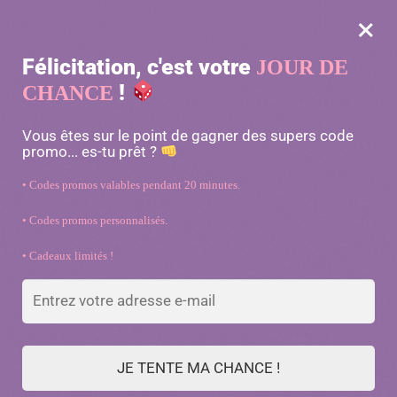
×
MENU
0
Félicitation, c'est votre
JOUR DE
-10% avec le code « MATOU10 »
!
CHANCE
Accueil
/
Couchages pour chats
/
Hamac créatif avec fenêtre pour chat
Vous êtes sur le point de gagner des supers code
promo... es-tu prêt ?
• Codes promos valables pendant 20 minutes.
• Codes promos personnalisés.
• Cadeaux limités !
JE TENTE MA CHANCE !