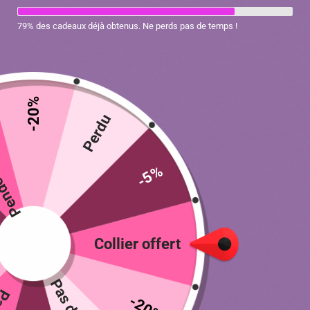
79% des cadeaux déjà obtenus. Ne perds pas de temps !
-20%
ratuit
Perdu
-5%
Hamac créatif avec fenêtre pour chat
Collier offert
69.90
€
Couleur
-20%