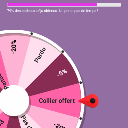
79% des cadeaux déjà obtenus. Ne perds pas de temps !
-20%
ratuit
Perdu
-5%
Nœud papillon fleur réglable pour chat
Collier offert
14.90
€
Couleur
-20%