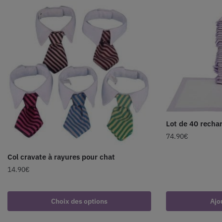
Lot de 40 rechar
74.90
€
Col cravate à rayures pour chat
14.90
€
Choix des options
Ajo