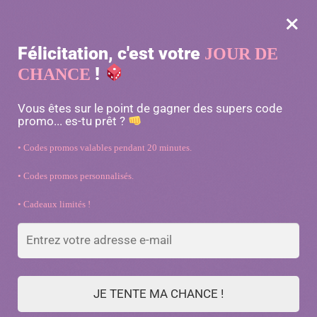
×
MENU
0
Félicitation, c'est votre
JOUR DE
-10% avec le code « MATOU10 »
!
CHANCE
Accueil
/
Accessoires pour chat
/
Nœud papillon fleur réglable pour chat
Vous êtes sur le point de gagner des supers code
promo... es-tu prêt ?
• Codes promos valables pendant 20 minutes.
• Codes promos personnalisés.
• Cadeaux limités !
JE TENTE MA CHANCE !