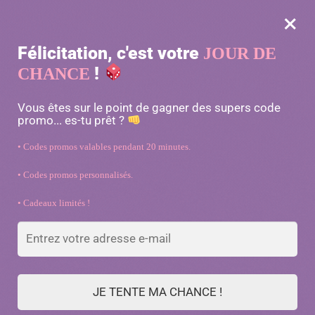
×
MENU
0
Félicitation, c'est votre
JOUR DE
-10% avec le code « MATOU10 »
!
CHANCE
Accueil
/
Toilette chat
/
Set complet coupe-griffe pour chat en acier inoxydable
Vous êtes sur le point de gagner des supers code
promo... es-tu prêt ?
• Codes promos valables pendant 20 minutes.
• Codes promos personnalisés.
• Cadeaux limités !
JE TENTE MA CHANCE !